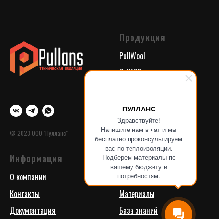
Продукция
PullWool
PullEPS
PullFlex
PullTherm
ПУЛЛАНС
Здравствуйте!
Напишите нам в чат и мы
© 2023 ООО "Пулланс"
бесплатно проконсультируем
вас по теплоизоляции.
Информация
Поддержка
Подберем материалы по
вашему бюджету и
О компании
Проекты
потребностям.
Контакты
Материалы
Документация
База знаний