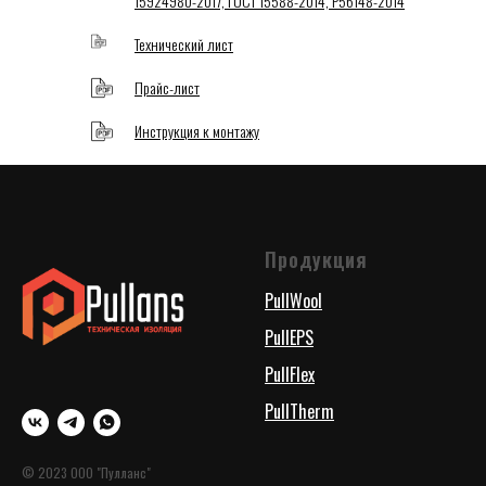
15924980-2017, ГОСТ 15588-2014, Р56148-2014
Технический лист
Прайс-лист
Инструкция к монтажу
Продукция
PullWool
PullEPS
PullFlex
PullTherm
© 2023 ООО "Пулланс"