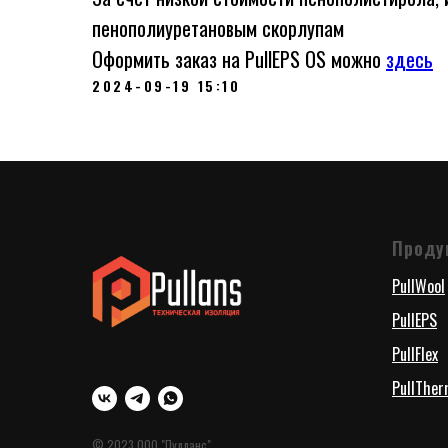
пенополиуретановым скорлупам
Оформить заказ на PullEPS OS можно
здесь
2024-09-19 15:10
Проду
PullWool
PullEPS
PullFlex
PullThe
© 2023 ООО "Пулланс"